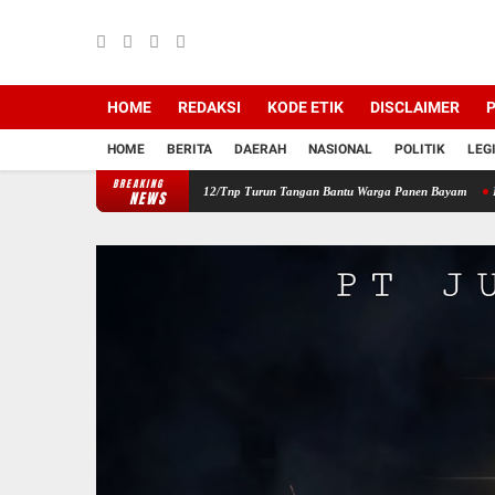
HOME
REDAKSI
KODE ETIK
DISCLAIMER
P
HOME
BERITA
DAERAH
NASIONAL
POLITIK
LEG
BREAKING
Wilayah, Babinsa Koramil 12/Tnp Turun Tangan Bantu Warga Panen Bayam
Perkuat Sin
NEWS