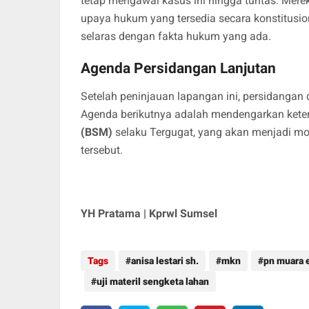
tetap mengawal kasus ini hingga tuntas. Me
upaya hukum yang tersedia secara konstitusion
selaras dengan fakta hukum yang ada.
Agenda Persidangan Lanjutan
​Setelah peninjauan lapangan ini, persidangan
Agenda berikutnya adalah mendengarkan keter
(BSM)
selaku Tergugat, yang akan menjadi m
tersebut.
YH Pratama | Kprwl Sumsel
Tags
anisa lestari sh.
mkn
pn muara 
uji materil sengketa lahan