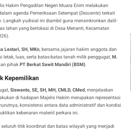
lis Hakim Pengadilan Negeri Muara Enim melakukan
n dalam agenda Pemeriksaan Setempat (
Descente
) terkait
e
. Langkah yudisial ini diambil guna mensinkronkan dalil-
atas lahan yang berlokasi di Desa Menanti, Kecamatan
026).
a Lestari, SH, MKn
, bersama jajaran hakim anggota dan
i letak, luas, serta batas-batas tanah milik penggugat,
M.
aan pihak
PT Berkat Sawit Mandiri (BSM)
.
ak Kepemilikan
ugat,
Siswanto, SE, SH, MH, CMLD, CMed
, menjelaskan
lakukan di hadapan Majelis Hakim merupakan representasi
urutnya, konsistensi antara data administratif dan kondisi
tikan kebenaran materiil perkara ini.
seluruh titik koordinat dan batas wilayah yang menjadi