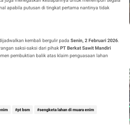
reka juga menegaskan kesiapannya untuk menempuh segala
al apabila putusan di tingkat pertama nantinya tidak
 dijadwalkan kembali bergulir pada
Senin, 2 Februari 2026
.
angan saksi-saksi dari pihak
PT Berkat Sawit Mandiri
omen pembuktian balik atas klaim penguasaan lahan
enim
pt bsm
sengketa lahan di muara enim