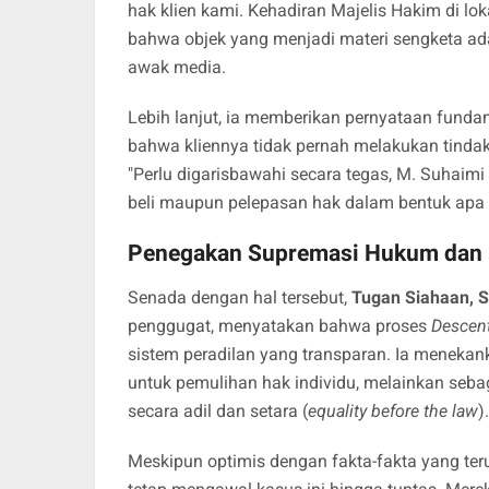
hak klien kami. Kehadiran Majelis Hakim di l
bahwa objek yang menjadi materi sengketa ada
awak media.
​Lebih lanjut, ia memberikan pernyataan funda
bahwa kliennya tidak pernah melakukan tinda
"Perlu digarisbawahi secara tegas, M. Suhaimi
beli maupun pelepasan hak dalam bentuk apa 
Penegakan Supremasi Hukum dan 
​Senada dengan hal tersebut,
Tugan Siahaan, 
penggugat, menyatakan bahwa proses
Descen
sistem peradilan yang transparan. Ia meneka
untuk pemulihan hak individu, melainkan se
secara adil dan setara (
equality before the law
).
​Meskipun optimis dengan fakta-fakta yang t