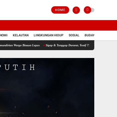
HOME
NOMI
KELAUTAN
LINGKUNGAN HIDUP
SOSIAL
BUDAYA
POLRI
arga Binaan Lapas
Sigap & Tanggap Darurat, Yonif 751/VJS Bantu Penanganan Warga