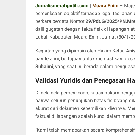
Jurnalismerahputih.com
|
Muara Enim
– Maje
pemeriksaan objektif terhadap legalitas laha
perkara perdata Nomor
29/Pdt.G/2025/PN.Mr
dalil gugatan dengan fakta fisik di lapangan 
Lubai, Kabupaten Muara Enim, Jumat (30/1/2
​Kegiatan yang dipimpin oleh Hakim Ketua
Anis
panitera ini, bertujuan untuk memastikan presis
Suhaimi
, yang saat ini berada dalam penguas
Validasi Yuridis dan Penegasan H
​Di sela-sela pemeriksaan, kuasa hukum pengg
bahwa seluruh penunjukan batas fisik yang di
akurat dari dokumen kepemilikan kliennya. Men
faktual di lapangan adalah kunci dalam membuk
​"Kami telah memaparkan secara komprehensif 