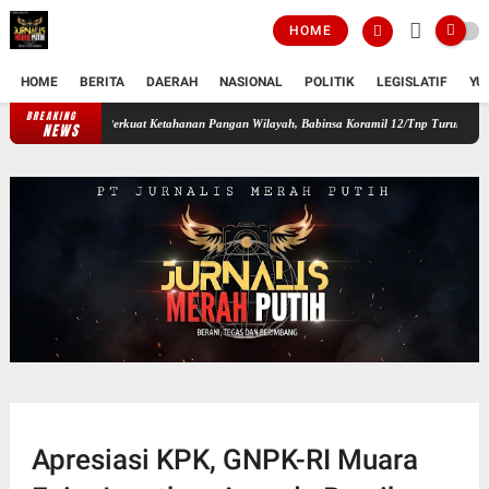
HOME
HOME
BERITA
DAERAH
NASIONAL
POLITIK
LEGISLATIF
YU
BREAKING
Perkuat Ketahanan Pangan Wilayah, Babinsa Koramil 12/Tnp Turun Tangan Bantu
NEWS
Apresiasi KPK, GNPK-RI Muara