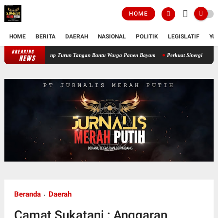
HOME
HOME
BERITA
DAERAH
NASIONAL
POLITIK
LEGISLATIF
YU
BREAKING
Perkuat Ketahanan Pangan Wilayah, Babinsa Koramil 12/Tnp Turun Tanga
NEWS
Beranda
Daerah
Camat Sukatani : Anggaran