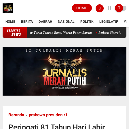
HOME
HOME
BERITA
DAERAH
NASIONAL
POLITIK
LEGISLATIF
YU
BREAKING
Perkuat Ketahanan Pangan Wilayah, Babinsa Koramil 12/Tnp Turun Tang
NEWS
Beranda
prabowo presiden r1
Peringati 81 Tahun Hari Lahir