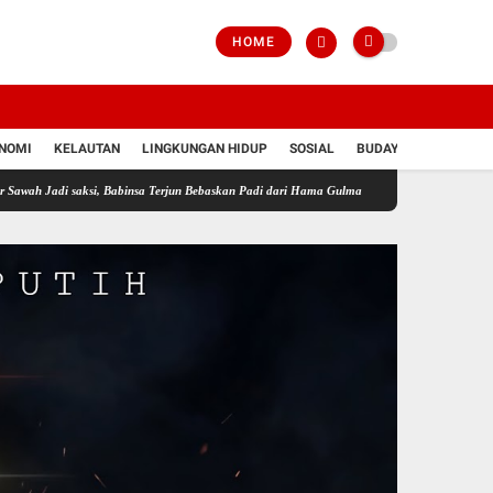
HOME
NOMI
KELAUTAN
LINGKUNGAN HIDUP
SOSIAL
BUDAYA
POLRI
saksi, Babinsa Terjun Bebaskan Padi dari Hama Gulma
Perkuat Ketahanan Pangan Wila