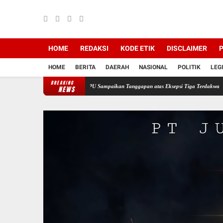
HOME
REDAKSI
KODE ETIK
DISCLAIMER
P
HOME
BERITA
DAERAH
NASIONAL
POLITIK
LEG
BREAKING
si PT Semen Baturaja, JPU Sampaikan Tanggapan atas Eksepsi Tiga Terdakwa
Jelang HU
NEWS