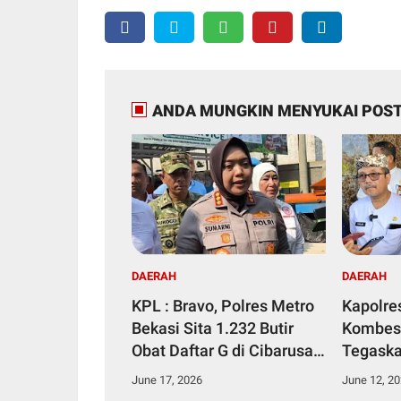
ANDA MUNGKIN MENYUKAI POST
DAERAH
DAERAH
KPL : Bravo, Polres Metro
Kapolre
Bekasi Sita 1.232 Butir
Kombes 
Obat Daftar G di Cibarusah
Tegaska
Bekasi
Korupsi
June 17, 2026
June 12, 2