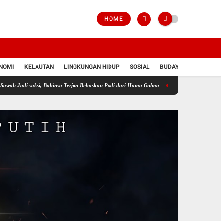
HOME
NOMI
KELAUTAN
LINGKUNGAN HIDUP
SOSIAL
BUDAYA
POLRI
ksi, Babinsa Terjun Bebaskan Padi dari Hama Gulma
Perkuat Ketahanan Pangan Wilaya