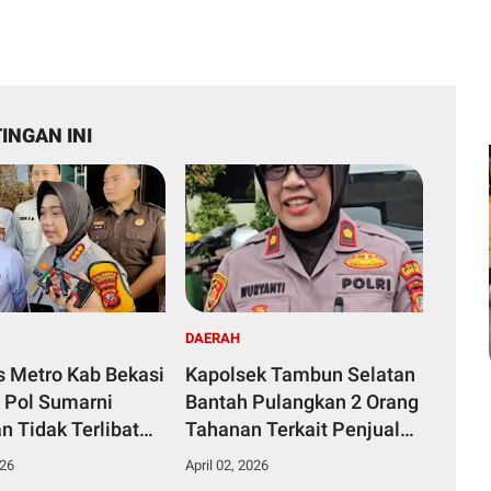
INGAN INI
DAERAH
s Metro Kab Bekasi
Kapolsek Tambun Selatan
Pol Sumarni
Bantah Pulangkan 2 Orang
n Tidak Terlibat
Tahanan Terkait Penjualan
 di BGN.
Obat G
026
April 02, 2026