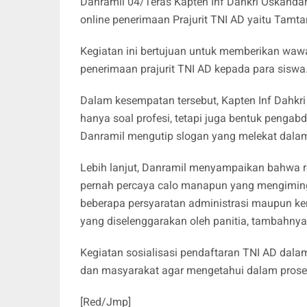
Danramil 04/Teras Kapten Inf Dahkri Oskanda
online penerimaan Prajurit TNI AD yaitu Tamt
Kegiatan ini bertujuan untuk memberikan wawa
penerimaan prajurit TNI AD kepada para siswa
Dalam kesempatan tersebut, Kapten Inf Dahkr
hanya soal profesi, tetapi juga bentuk pengabd
Danramil mengutip slogan yang melekat dalam
Lebih lanjut, Danramil menyampaikan bahwa rek
pernah percaya calo manapun yang mengiming
beberapa persyaratan administrasi maupun kem
yang diselenggarakan oleh panitia, tambahnya
Kegiatan sosialisasi pendaftaran TNI AD da
dan masyarakat agar mengetahui dalam proses
[Red/Jmp]