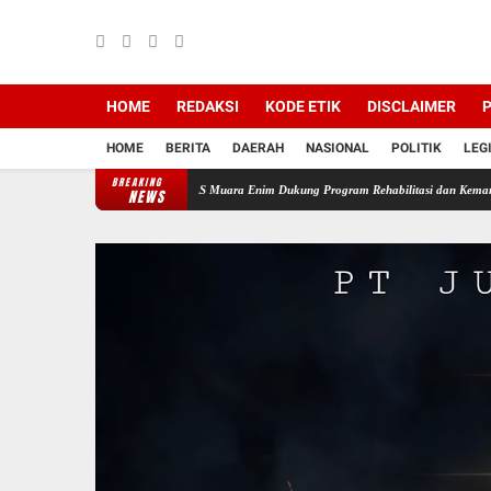
HOME
REDAKSI
KODE ETIK
DISCLAIMER
P
HOME
BERITA
DAERAH
NASIONAL
POLITIK
LEG
BREAKING
 Pembinaan Umat, BAZNAS Muara Enim Dukung Program Rehabilitasi dan Kemandirian Warga
NEWS