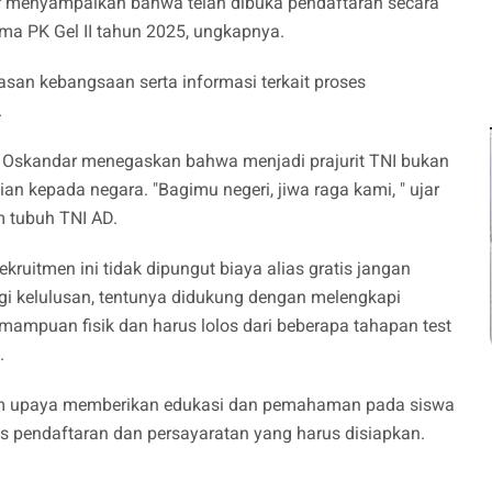
r menyampaikan bahwa telah dibuka pendaftaran secara
ama PK Gel II tahun 2025, ungkapnya.
san kebangsaan serta informasi terkait proses
.
i Oskandar menegaskan bahwa menjadi prajurit TNI bukan
ian kepada negara. "Bagimu negeri, jiwa raga kami, " ujar
 tubuh TNI AD.
ruitmen ini tidak dipungut biaya alias gratis jangan
i kelulusan, tentunya didukung dengan melengkapi
ampuan fisik dan harus lolos dari beberapa tahapan test
.
lam upaya memberikan edukasi dan pemahaman pada siswa
 pendaftaran dan persayaratan yang harus disiapkan.