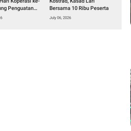
Hari Koperasi ke-
Kostrad, Kasad Lari
ung Penguatan
Bersama 10 Ribu Peserta
 Kerakyatan
26
July 06, 2026