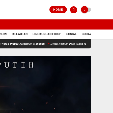
HOME
NOMI
KELAUTAN
LINGKUNGAN HIDUP
SOSIAL
BUDAYA
POLRI
uga Keracunan Makanan
Desak Hotman Paris Minta Maaf Terbuka, Ketua APJI Dani Silala