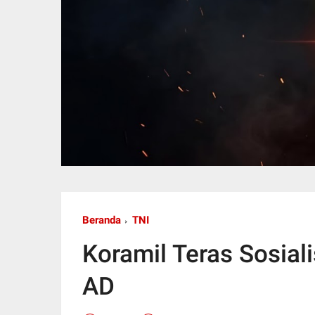
Beranda
TNI
Koramil Teras Sosial
AD