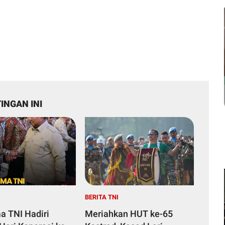
INGAN INI
I
BERITA TNI
a TNI Hadiri
Meriahkan HUT ke-65