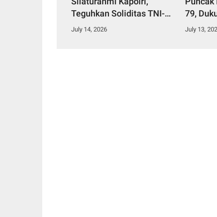
Silaturahmi Kapolri,
Puncak 
Teguhkan Soliditas TNI-
79, Duk
Polri
Ekonomi
July 14, 2026
July 13, 20