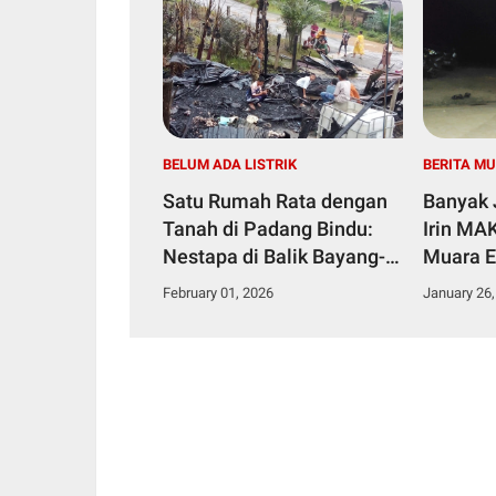
BELUM ADA LISTRIK
BERITA M
​Satu Rumah Rata dengan
Banyak 
Tanah di Padang Bindu:
Irin MAK
Nestapa di Balik Bayang-
Muara 
Bayang Kegelapan
Darurat
February 01, 2026
January 26,
Infrastruktur