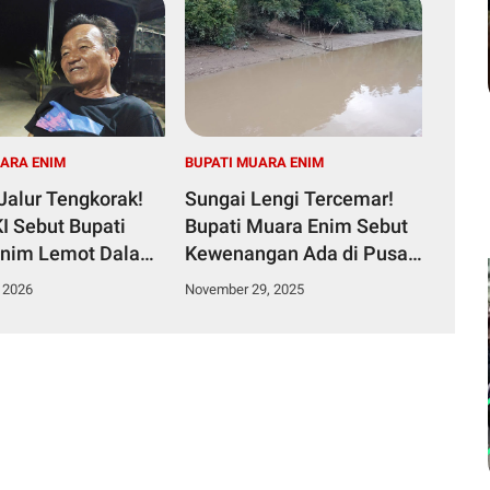
UARA ENIM
BUPATI MUARA ENIM
Jalur Tengkorak!
Sungai Lengi Tercemar!
I Sebut Bupati
Bupati Muara Enim Sebut
Enim Lemot Dalam
Kewenangan Ada di Pusat
 Perbaikan
dan Akui Perintahkan
 2026
November 29, 2025
PDAM Pindah Pipa Intake