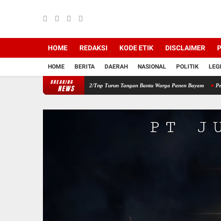
HOME
REDAKSI
KODE ETIK
DISCLAIMER
P
HOME
BERITA
DAERAH
NASIONAL
POLITIK
LEG
BREAKING
layah, Babinsa Koramil 12/Tnp Turun Tangan Bantu Warga Panen Bayam
Perkuat Sinerg
NEWS