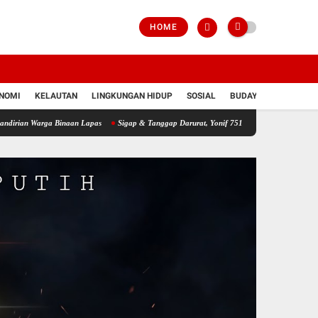
HOME
NOMI
KELAUTAN
LINGKUNGAN HIDUP
SOSIAL
BUDAYA
POLRI
ga Binaan Lapas
Sigap & Tanggap Darurat, Yonif 751/VJS Bantu Penanganan Warga D