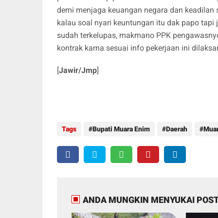
demi menjaga keuangan negara dan keadilan sosi
kalau soal nyari keuntungan itu dak papo tapi 
sudah terkelupas, makmano PPK pengawasnyo itu
kontrak karna sesuai info pekerjaan ini dilak
[
Jawir/Jmp
]
Tags
Bupati Muara Enim
Daerah
Muar
ANDA MUNGKIN MENYUKAI POST